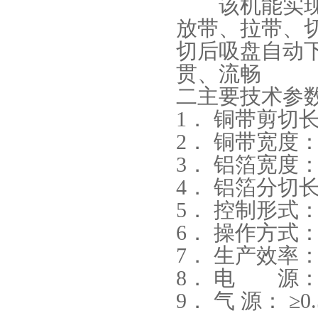
该机能实现铜
放带、拉带、
切后吸盘自动
贯、流畅
二主要技术参
1． 铜带剪切长度
2． 铜带宽度：
3． 铝箔宽度：
4． 铝箔分切长度
5． 控制形式：
6． 操作方式
7． 生产效率：
8． 电 源： 2
9． 气 源： ≥0.